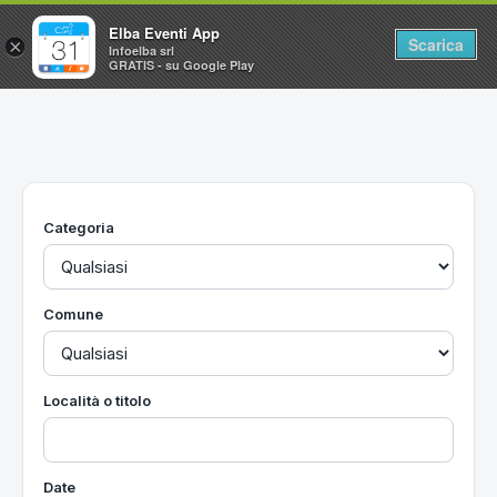
Elba Eventi App
Scarica
×
Infoelba srl
GRATIS - su Google Play
Home
Ricerca avanzata
Segnalaci un evento
Categoria
Utilità
Vacanze all'Isola d'Elba
Comune
Località o titolo
Date