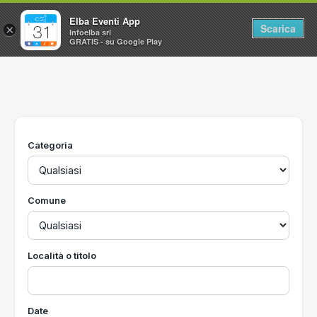
Elba Eventi App
Scarica
×
Infoelba srl
GRATIS - su Google Play
Home
Ricerca avanzata
Segnalaci un evento
Categoria
Utilità
Vacanze all'Isola d'Elba
Comune
Località o titolo
Date