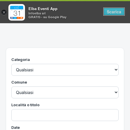
Elba Eventi App
Scarica
×
Infoelba srl
GRATIS - su Google Play
Home
Ricerca avanzata
Segnalaci un evento
Categoria
Utilità
Vacanze all'Isola d'Elba
Comune
Località o titolo
Date