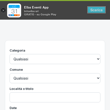
Elba Eventi App
Scarica
×
Infoelba srl
GRATIS - su Google Play
Home
Ricerca avanzata
Segnalaci un evento
Categoria
Utilità
Vacanze all'Isola d'Elba
Comune
Località o titolo
Date