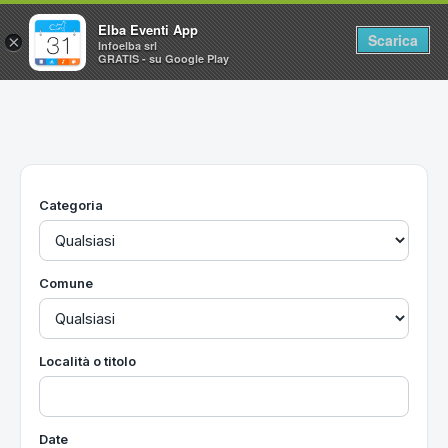
Elba Eventi App
Scarica
×
Infoelba srl
GRATIS - su Google Play
Home
Ricerca avanzata
Segnalaci un evento
Categoria
Utilità
Vacanze all'Isola d'Elba
Comune
Località o titolo
Date