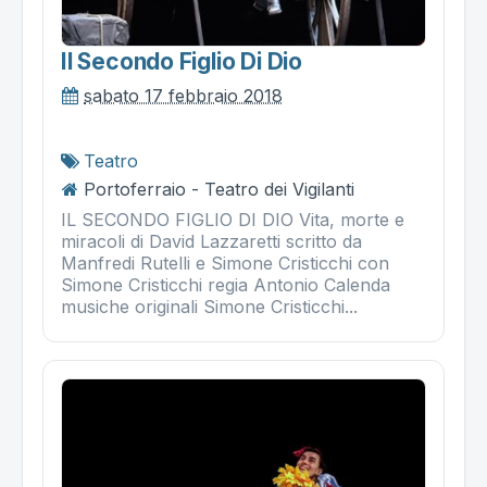
Il Secondo Figlio Di Dio
sabato 17 febbraio 2018
Teatro
Portoferraio - Teatro dei Vigilanti
IL SECONDO FIGLIO DI DIO Vita, morte e
miracoli di David Lazzaretti scritto da
Manfredi Rutelli e Simone Cristicchi con
Simone Cristicchi regia Antonio Calenda
musiche originali Simone Cristicchi...