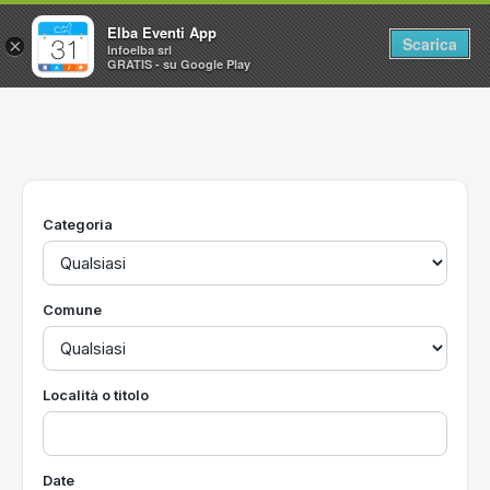
Elba Eventi App
Scarica
×
Infoelba srl
GRATIS - su Google Play
Home
Ricerca avanzata
Segnalaci un evento
Categoria
Utilità
Vacanze all'Isola d'Elba
Comune
Località o titolo
Date