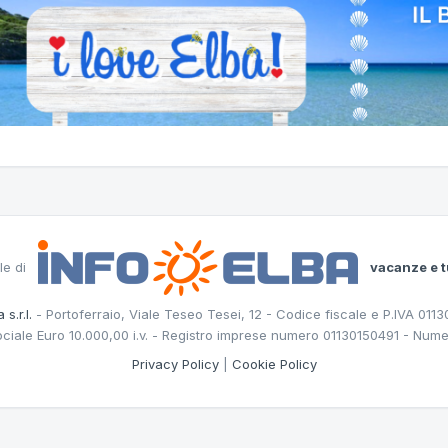
le di
vacanze e t
 s.r.l.
- Portoferraio, Viale Teseo Tesei, 12 - Codice fiscale e P.IVA 011
ociale Euro 10.000,00 i.v. - Registro imprese numero 01130150491 - Nume
Privacy Policy
|
Cookie Policy