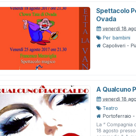
Spettacolo P
Ovada
venerdì 18 ag
Per bambini
Capoliveri - P
A Qualcuno P
venerdì 18 ag
Teatro
Portoferraio -
La “ Compagnia d
18 agosto presso 