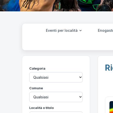
Eventi per località
Enogast
Ri
Categoria
Comune
Località o titolo