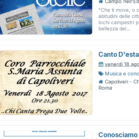
Campo nell'Elb
"Che ti move, o 
abitudini delle cit
lochi campestri p
bellezza del...
Canto D'esta
venerdì 18 ag
Musica e conc
Capoliveri - C
Roma
Conosciamo 