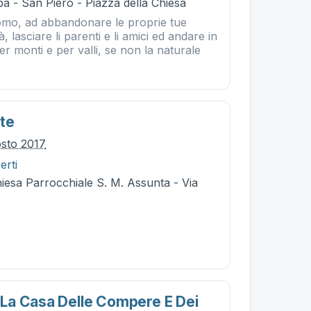
a - San Piero - Piazza della Chiesa
omo, ad abbandonare le proprie tue
tà, lasciare li parenti e li amici ed andare in
er monti e per valli, se non la naturale
te
osto 2017
erti
hiesa Parrocchiale S. M. Assunta - Via
La Casa Delle Compere E Dei