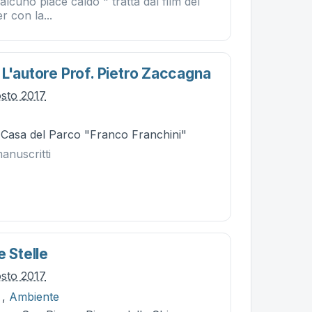
cuno piace caldo " tratta dal film del
r con la...
 L'autore Prof. Pietro Zaccagna
osto 2017
- Casa del Parco "Franco Franchini"
manuscritti
e Stelle
osto 2017
,
Ambiente