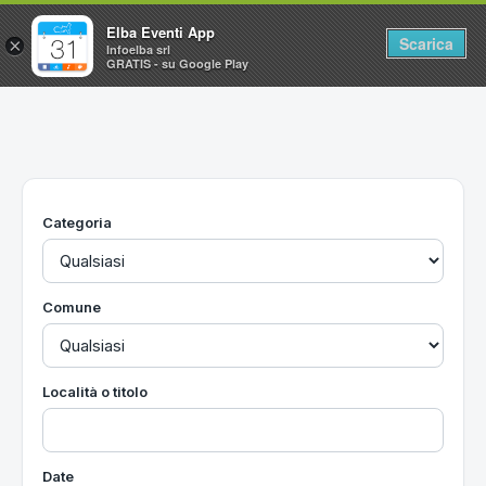
Elba Eventi App
Scarica
×
Infoelba srl
GRATIS - su Google Play
Home
Ricerca avanzata
Segnalaci un evento
Categoria
Utilità
Vacanze all'Isola d'Elba
Comune
Località o titolo
Date