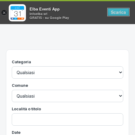
Elba Eventi App
Scarica
×
Infoelba srl
GRATIS - su Google Play
Home
Ricerca avanzata
Segnalaci un evento
Categoria
Utilità
Vacanze all'Isola d'Elba
Comune
Località o titolo
Date