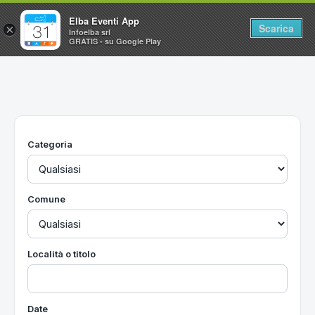
Elba Eventi App
Scarica
×
Infoelba srl
GRATIS - su Google Play
Home
Ricerca avanzata
Segnalaci un evento
Categoria
Utilità
Vacanze all'Isola d'Elba
Comune
Località o titolo
Date