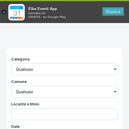
Elba Eventi App
Scarica
×
Infoelba srl
GRATIS - su Google Play
Home
Ricerca avanzata
Segnalaci un evento
Categoria
Utilità
Vacanze all'Isola d'Elba
Comune
Località o titolo
Date