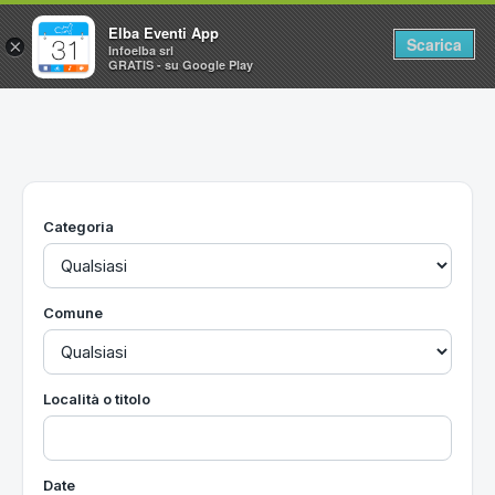
Elba Eventi App
Scarica
×
Infoelba srl
GRATIS - su Google Play
Home
Ricerca avanzata
Segnalaci un evento
Categoria
Utilità
Vacanze all'Isola d'Elba
Comune
Località o titolo
Date