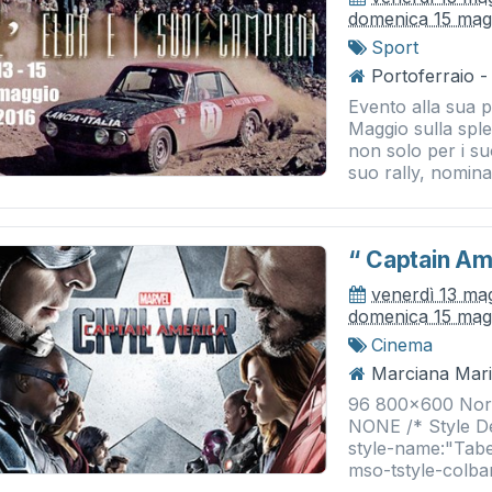
domenica 15 mag
Sport
Portoferraio -
Evento alla sua p
Maggio sulla sple
non solo per i s
suo rally, nominat
“ Captain Am
venerdì 13 ma
domenica 15 mag
Cinema
Marciana Mari
96 800x600 Norma
NONE /* Style De
style-name:"Tabe
mso-tstyle-colban