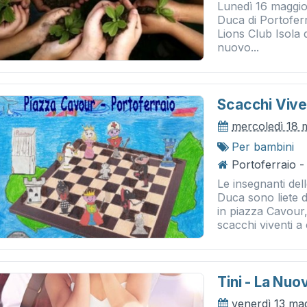
Lunedì 16 maggio
Duca di Portoferra
Lions Club Isola 
nuovo...
Scacchi Vive
mercoledì 18 
Per bambini
Portoferraio 
Le insegnanti del
Duca sono liete 
in piazza Cavour,
scacchi viventi a 
Tini - La Nuov
venerdì 13 ma