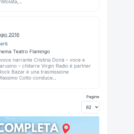
itolata,...
ggio 2016
erti
Cinema Teatro Flamingo
voce narrante Cristina Donà – voce e
rusino – chitarre Virgin Radio è partner
 Rock Bazar è una trasmissione
Massimo Cotto conduce...
Pagine