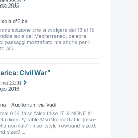
gio 2016
 Isola d'Elba
rima edizione che si svolgerà dal 13 al 15
ndida isola del Mediterraneo, celebre
uoi paesaggi mozzafiato ma anche per il
o più...
erica: Civil War”
ggio 2016
gio 2016
na - Auditorium via Vadi
l 0 14 false false false IT X-NONE X-
finitions */ table.MsoNormalTable {mso-
lla normale"; mso-tstyle-rowband-size:0;
d-size:0;...