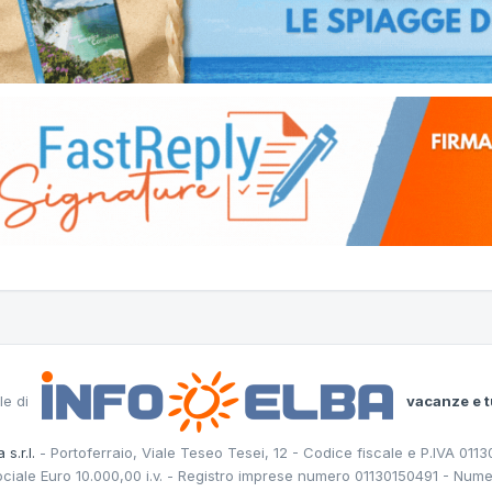
le di
vacanze e t
 s.r.l.
- Portoferraio, Viale Teseo Tesei, 12 - Codice fiscale e P.IVA 011
ociale Euro 10.000,00 i.v. - Registro imprese numero 01130150491 - Nume