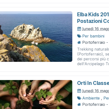
Elba Kids 201
Postazioni Co
lunedì 16 mag
Per bambini
Portoferraio -
Trekking naturali
(Portoferraio), 
dei percorsi più 
dell'Arcipelago T
Orti In Class
lunedì 16 mag
Ambiente
,
Pe
Portoferraio -