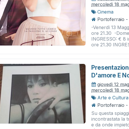
mercoledì 18 ma
Cinema
Portoferraio -
-Venerdì 13 Magg
ore 21.30 -Dome
INGRESSO: € 8 in
ore 21.30 INGRE
Presentazione 
D'amore E N
giovedì 12 ma
mercoledì 18 ma
Arte e Cultura
Portoferraio -
Su questa spiagg
incontrastata la 
e da onde impieto