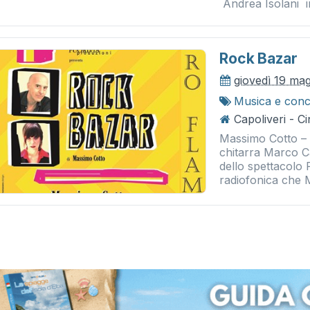
Andrea Isolani int
Rock Bazar
giovedì 19 ma
Musica e conc
Capoliveri - 
Massimo Cotto – 
chitarra Marco Ca
dello spettacolo
radiofonica che 