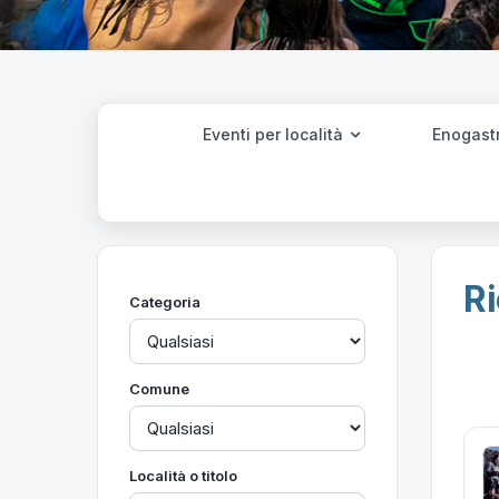
Eventi per località
Enogast
Ri
Categoria
Comune
Località o titolo