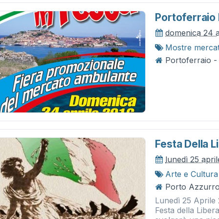
Portoferraio 
domenica 24 a
Mostre merca
Portoferraio -
Festa Della L
lunedì 25 apri
Arte e Cultura
Porto Azzurro
Lunedì 25 Aprile 
Festa della Liber