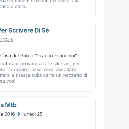
cola commemorazione dei caduti alla
aco e delle...
er Scrivere Di Sè
le 2016
- Casa del Parco "Franco Franchini"
natura e provare a fare silenzio, per
tere, ricordare, osservare, ascoltare,
tersi e fissare sulla carta un pezzetto di
a così...
ss Mtb
le 2016
lunedì 25