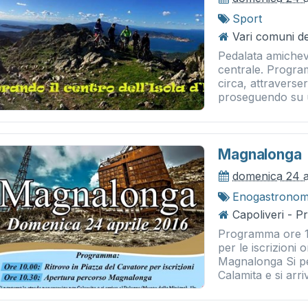
Sport
Vari comuni del
Pedalata amichevol
centrale. Progra
circa, attraverse
proseguendo su u
Magnalonga
domenica 24 a
Enogastronom
Capoliveri - 
Programma ore 10
per le iscrizioni
Magnalonga Si pe
Calamita e si arr