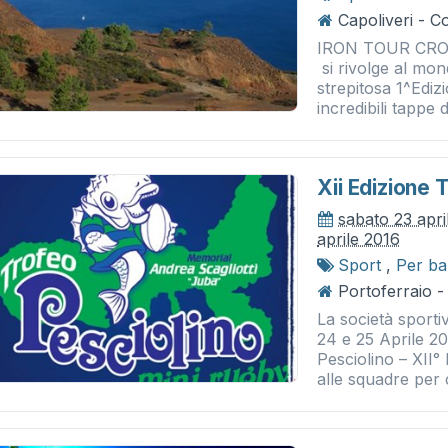
Capoliveri - C
IRON TOUR CROSS
si rivolge al mo
strepitosa 1^Ediz
incredibili tappe d
Xii Edizione 
sabato 23 apri
aprile 2016
Sport
,
Per ba
Portoferraio -
La società sporti
24 e 25 Aprile 2
Pesciolino – XII°
alle squadre per c