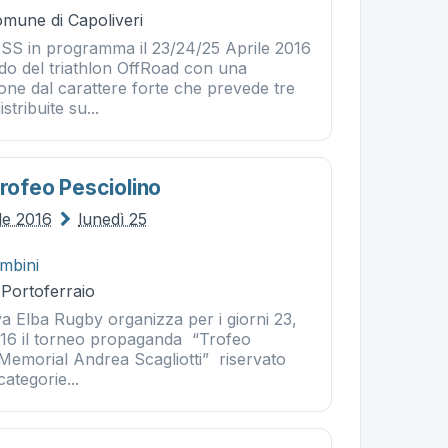
omune di Capoliveri
 in programma il 23/24/25 Aprile 2016
ndo del triathlon OffRoad con una
ione dal carattere forte che prevede tre
istribuite su...
Trofeo Pesciolino
le 2016
lunedì 25
mbini
 Portoferraio
va Elba Rugby organizza per i giorni 23,
016 il torneo propaganda “Trofeo
 Memorial Andrea Scagliotti” riservato
ategorie...