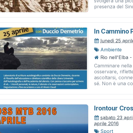
svolgerà una pic
presenza del Sind
In Cammino P
lunedì 25 apri
Ambiente
Rio nell'Elba 
Camminare nella 
osservare, riflet
ascoltarsi, connet
sé. Non è una cos
Irontour Cro
sabato 23 apri
aprile 2016
Sport