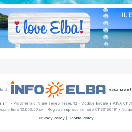
le di
vacanze e t
 s.r.l.
- Portoferraio, Viale Teseo Tesei, 12 - Codice fiscale e P.IVA 011
ociale Euro 10.000,00 i.v. - Registro imprese numero 01130150491 - Nume
Privacy Policy
|
Cookie Policy