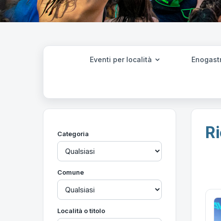
Eventi per località
Enogast
Ri
Categoria
Comune
Località o titolo