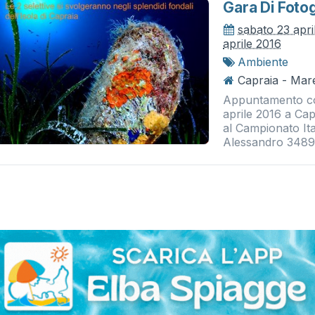
Gara Di Foto
sabato 23 apri
aprile 2016
Ambiente
Capraia - Mare
Appuntamento con
aprile 2016 a Cap
al Campionato Ita
Alessandro 3489