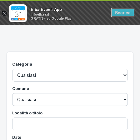
Elba Eventi App
Scarica
×
Infoelba srl
GRATIS - su Google Play
Home
Ricerca avanzata
Segnalaci un evento
Categoria
Utilità
Vacanze all'Isola d'Elba
Comune
Località o titolo
Date