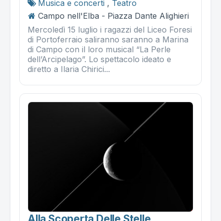
Musica e concerti
,
Teatro
Campo nell'Elba - Piazza Dante Alighieri
Mercoledì 15 luglio i ragazzi del Liceo Foresi
di Portoferraio saliranno saranno a Marina
di Campo con il loro musical “La Perle
dell’Arcipelago”. Lo spettacolo ideato e
diretto a Ilaria Chirici...
Alla Scoperta Delle Stelle