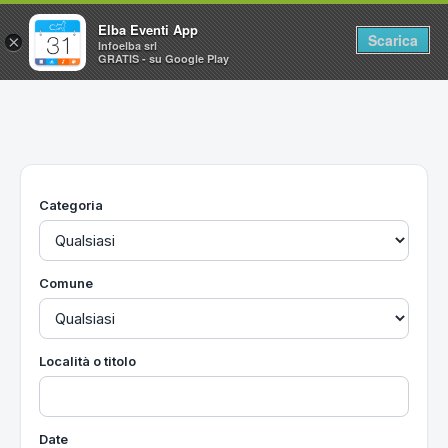
Elba Eventi App
Scarica
×
Infoelba srl
GRATIS - su Google Play
Home
Ricerca avanzata
Segnalaci un evento
Categoria
Utilità
Vacanze all'Isola d'Elba
Comune
Località o titolo
Date