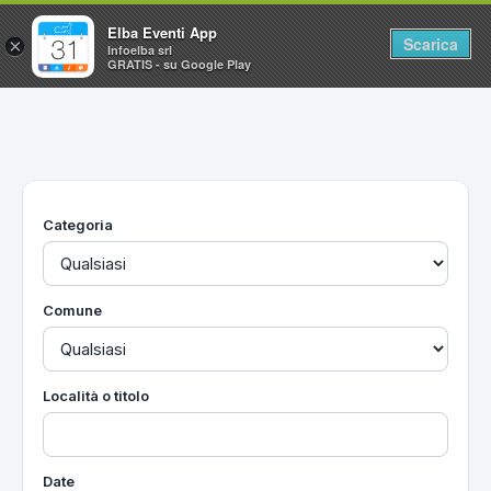
Elba Eventi App
Scarica
×
Infoelba srl
GRATIS - su Google Play
Home
Ricerca avanzata
Segnalaci un evento
Categoria
Utilità
Vacanze all'Isola d'Elba
Comune
Località o titolo
Date