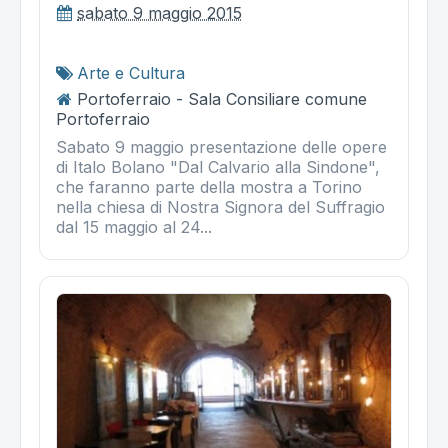
sabato 9 maggio 2015
Arte e Cultura
Portoferraio - Sala Consiliare comune
Portoferraio
Sabato 9 maggio presentazione delle opere
di Italo Bolano "Dal Calvario alla Sindone",
che faranno parte della mostra a Torino
nella chiesa di Nostra Signora del Suffragio
dal 15 maggio al 24...