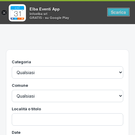
Elba Eventi App
Scarica
×
Infoelba srl
GRATIS - su Google Play
Home
Ricerca avanzata
Segnalaci un evento
Categoria
Utilità
Vacanze all'Isola d'Elba
Comune
Località o titolo
Date