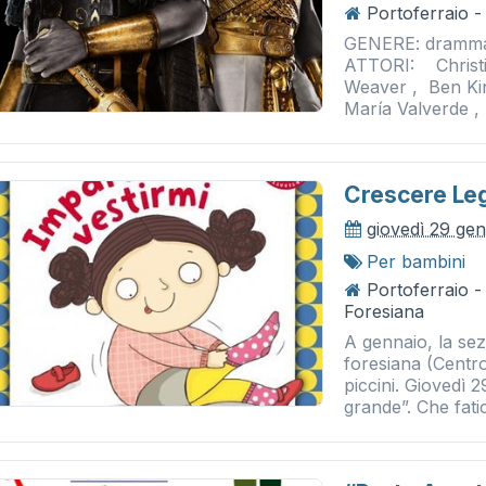
Portoferraio -
GENERE: drammat
ATTORI: Christi
Weaver , Ben Ki
María Valverde , 
Crescere Le
giovedì 29 ge
Per bambini
Portoferraio -
Foresiana
A gennaio, la sez
foresiana (Centro
piccini. Giovedì 2
grande”. Che fatic