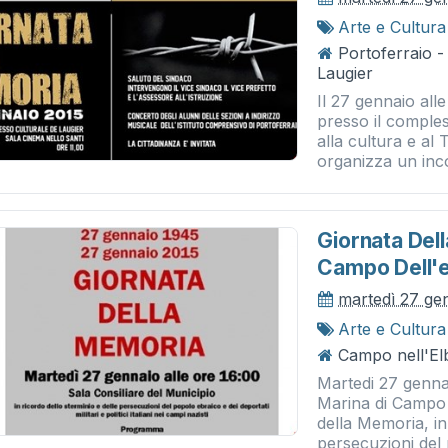
Arte e Cultura
Portoferraio 
Laugier
Il 27 gennaio all
presso il comple
alla cultura e al
organizza un inco
Giornata Del
Campo Dell'e
martedì 27 ge
Arte e Cultura
Campo nell'Elb
Martedi 27 gennai
Marina di Campo a
della Memoria, in
persecuzioni del 