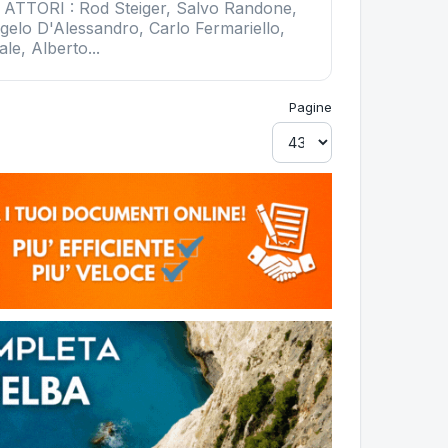
 ATTORI : Rod Steiger, Salvo Randone,
ngelo D'Alessandro, Carlo Fermariello,
le, Alberto...
Pagine