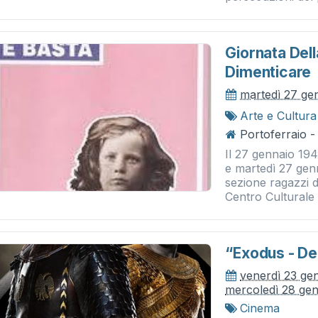
Giornata Del
Dimenticare
martedì 27 ge
Arte e Cultura
Portoferraio -
Il 27 gennaio 194
e martedì 27 genn
sezione ragazzi 
Centro Culturale 
“exodus - De
venerdì 23 ge
mercoledì 28 ge
Cinema