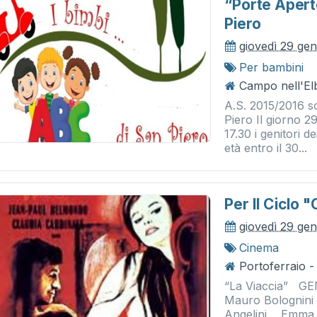
“porte Aperte
Piero
giovedì 29 ge
Per bambini
Campo nell'El
A.S. 2015/2016 sc
Piero Il giorno 2
17.30 i genitori 
età entro il 30...
Per Il Ciclo 
giovedì 29 ge
Cinema
Portoferraio -
“La Viaccia” GE
Mauro Bolognin
Angelini , Emma 