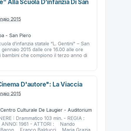
” Alla Scuola D’infanzia Di San
nnaio 2015
ba - San Piero
uola d’infanzia statale “L. Gentini" – San
9 gennaio 2015 dalle ore 16.00 alle ore
dei bambini che compiono il terzo anno di
"cinema D'autore": La Viaccia
nnaio 2015
 Centro Culturale De Laugier - Auditorium
NERE : Drammatico 103 min. - REGIA :
i ANNO: 1961 - ATTORI : Nando
Baron , Franco Balducci , Maria Grazia