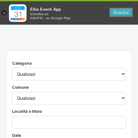
Elba Eventi App
Scarica
×
Infoelba srl
GRATIS - su Google Play
Home
Ricerca avanzata
Segnalaci un evento
Categoria
Utilità
Vacanze all'Isola d'Elba
Comune
Località o titolo
Date