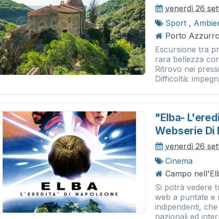
venerdì 26 se
Sport
,
Ambie
Porto Azzurro
Escursione tra pr
rara bellezza con
Ritrovo nei press
Difficoltà: impegna
"elba- L'ered
Webserie Di 
venerdì 26 se
Cinema
Campo nell'Elb
Si potrà vedere tu
web a puntate e 
indipendenti, ch
nazionali ed intern