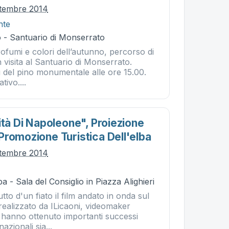
ttembre 2014
nte
 - Santuario di Monserrato
ofumi e colori dell’autunno, percorso di
 visita al Santuario di Monserrato.
i del pino monumentale alle ore 15.00.
tivo....
ità Di Napoleone", Proiezione
Promozione Turistica Dell'elba
ttembre 2014
a - Sala del Consiglio in Piazza Alighieri
tto d'un fiato il film andato in onda sul
realizzato da ILicaoni, videomaker
e hanno ottenuto importanti successi
azionali sia...