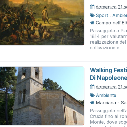
domenica 21 s
Sport
,
Ambie
Campo nell'El
Passeggiata a Pi
1814 per valutarn
realizzazione del
coltivazione e...
Walking Festi
Di Napoleon
domenica 21 s
Ambiente
Marciana - Sa
Passeggiata nell’
Crucis fino al ro
Monte, dove sogg