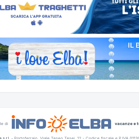
le di
vacanze e t
 s.r.l.
- Portoferraio, Viale Teseo Tesei, 12 - Codice fiscale e P.IVA 011