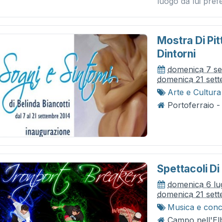
luogo da lui prefe
Mostra Di Pit
Dintorni
domenica 7 s
domenica 21 set
Arte e Cultura
Portoferraio - 
Spettacoli D
domenica 6 lu
domenica 21 set
Musica e conc
Campo nell'El