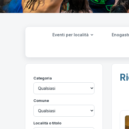
Eventi per località
Enogast
Ri
Categoria
Comune
Località o titolo