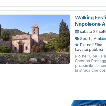
Walking Fest
Napoleone A 
sabato 27 set
Sport
,
Ambie
Rio nell'Elba -
Lavatoi pubblici
Rio nell’Elba - 
Caterina Passeggi
prossimità del ce
la strada che con