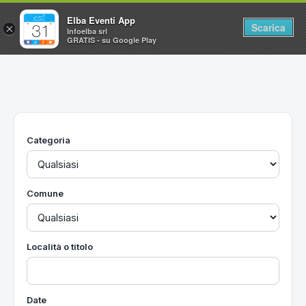
Elba Eventi App
Scarica
×
Infoelba srl
GRATIS - su Google Play
Home
Ricerca avanzata
Segnalaci un evento
Categoria
Utilità
Vacanze all'Isola d'Elba
Comune
Località o titolo
Date