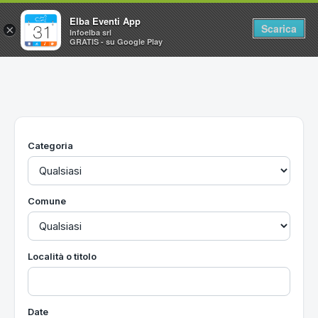
Elba Eventi App
Scarica
×
Infoelba srl
GRATIS - su Google Play
Home
Ricerca avanzata
Segnalaci un evento
Categoria
Utilità
Vacanze all'Isola d'Elba
Comune
Località o titolo
Date