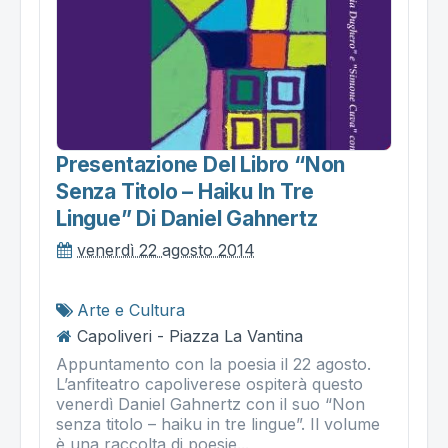
Presentazione Del Libro “non
Senza Titolo – Haiku In Tre
Lingue” Di Daniel Gahnertz
venerdì 22 agosto 2014
Arte e Cultura
Capoliveri - Piazza La Vantina
Appuntamento con la poesia il 22 agosto.
L’anfiteatro capoliverese ospiterà questo
venerdì Daniel Gahnertz con il suo “Non
senza titolo – haiku in tre lingue”. Il volume
è una raccolta di poesie...