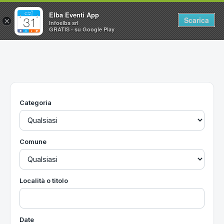
Elba Eventi App
Scarica
×
Infoelba srl
GRATIS - su Google Play
Home
Ricerca avanzata
Segnalaci un evento
Categoria
Utilità
Vacanze all'Isola d'Elba
Comune
Località o titolo
Date