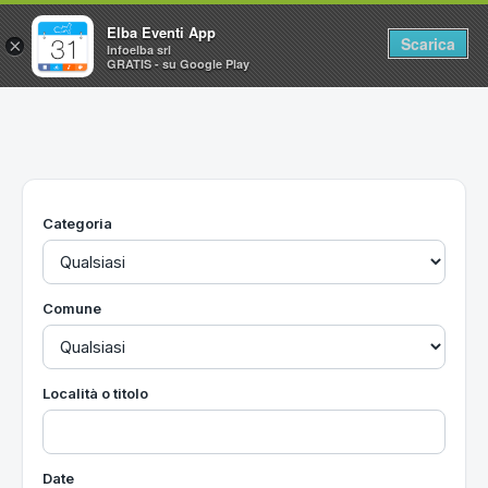
Elba Eventi App
Scarica
×
Infoelba srl
GRATIS - su Google Play
Home
Ricerca avanzata
Segnalaci un evento
Categoria
Utilità
Vacanze all'Isola d'Elba
Comune
Località o titolo
Date