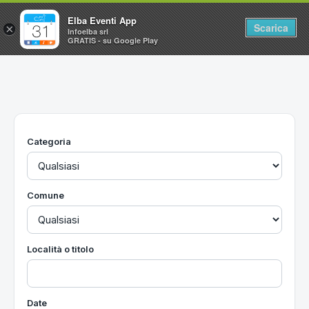
Elba Eventi App
Scarica
×
Infoelba srl
GRATIS - su Google Play
Home
Ricerca avanzata
Segnalaci un evento
Categoria
Utilità
Vacanze all'Isola d'Elba
Comune
Località o titolo
Date