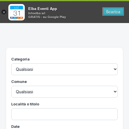
Elba Eventi App
Scarica
×
Infoelba srl
GRATIS - su Google Play
Home
Ricerca avanzata
Segnalaci un evento
Categoria
Utilità
Vacanze all'Isola d'Elba
Comune
Località o titolo
Date