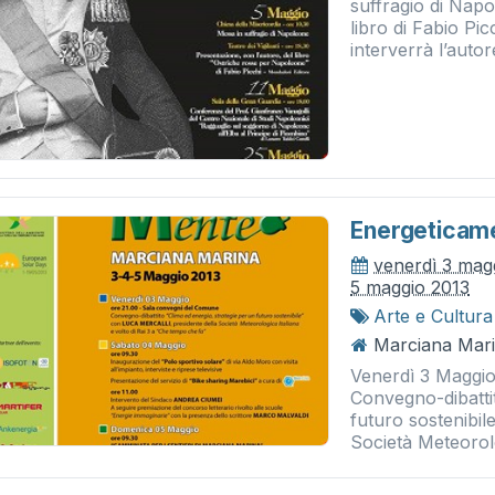
suffragio di Napo
libro di Fabio Pi
interverrà l’autore
Energeticam
venerdì 3 mag
5 maggio 2013
Arte e Cultura
Marciana Mari
Venerdì 3 Maggio
Convegno-dibattit
futuro sostenibi
Società Meteorolo