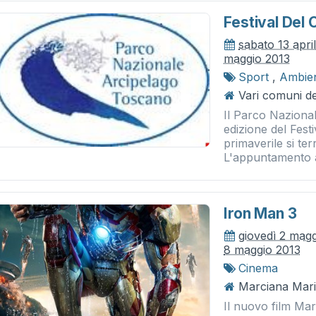
Festival Del
sabato 13 apri
maggio 2013
Sport
,
Ambie
Vari comuni del
Il Parco Naziona
edizione del Fes
primaverile si ter
L'appuntamento au
Iron Man 3
giovedì 2 mag
8 maggio 2013
Cinema
Marciana Mari
Il nuovo film Ma