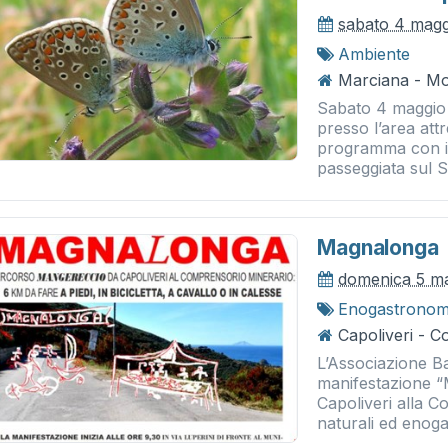
sabato 4 magg
Ambiente
Marciana - Mo
Sabato 4 maggio
presso l’area att
programma con il
passeggiata sul Se
Magnalonga
domenica 5 m
Enogastronom
Capoliveri - C
L’Associazione B
manifestazione “
Capoliveri alla C
naturali ed enoga