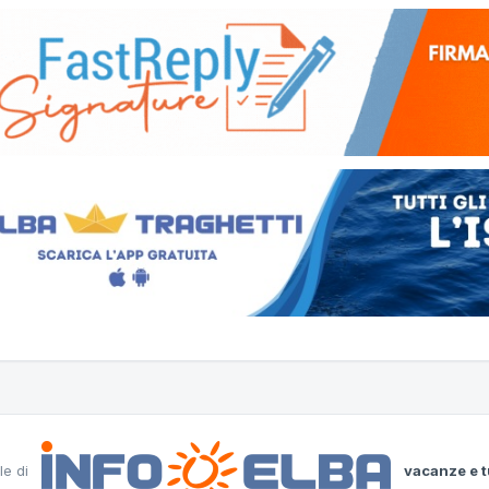
le di
vacanze e t