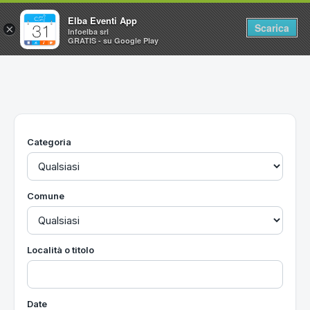
Elba Eventi App
Scarica
×
Infoelba srl
GRATIS - su Google Play
Home
Ricerca avanzata
Segnalaci un evento
Categoria
Utilità
Vacanze all'Isola d'Elba
Comune
Località o titolo
Date