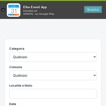
Elba Eventi App
Scarica
×
Infoelba srl
GRATIS - su Google Play
Home
Ricerca avanzata
Segnalaci un evento
Categoria
Utilità
Vacanze all'Isola d'Elba
Comune
Località o titolo
Date