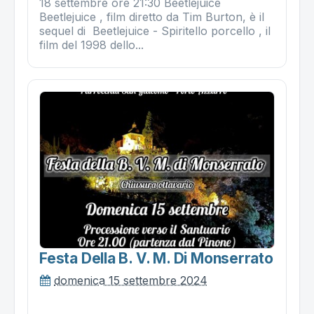
18 settembre ore 21:30 Beetlejuice
Beetlejuice , film diretto da Tim Burton, è il
sequel di Beetlejuice - Spiritello porcello , il
film del 1998 dello...
Festa Della B. V. M. Di Monserrato
domenica 15 settembre 2024