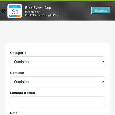
Elba Eventi App
Scarica
×
Infoelba srl
GRATIS - su Google Play
Home
Ricerca avanzata
Segnalaci un evento
Categoria
Utilità
Vacanze all'Isola d'Elba
Comune
Località o titolo
Date