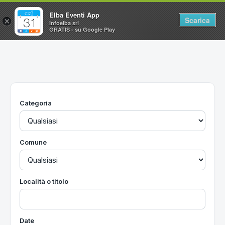
Elba Eventi App
Scarica
×
Infoelba srl
GRATIS - su Google Play
Home
Ricerca avanzata
Segnalaci un evento
Categoria
Utilità
Vacanze all'Isola d'Elba
Comune
Località o titolo
Date