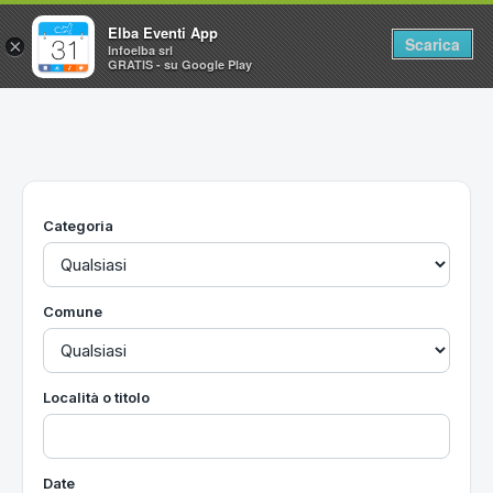
Elba Eventi App
Scarica
×
Infoelba srl
GRATIS - su Google Play
Home
Ricerca avanzata
Segnalaci un evento
Categoria
Utilità
Vacanze all'Isola d'Elba
Comune
Località o titolo
Date