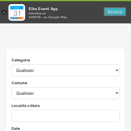
Elba Eventi App
Scarica
×
Infoelba srl
GRATIS - su Google Play
Home
Ricerca avanzata
Segnalaci un evento
Categoria
Utilità
Vacanze all'Isola d'Elba
Comune
Località o titolo
Date