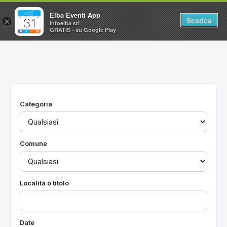
Elba Eventi App
Scarica
×
Infoelba srl
GRATIS - su Google Play
Home
Ricerca avanzata
Segnalaci un evento
Categoria
Utilità
Vacanze all'Isola d'Elba
Comune
Località o titolo
Date