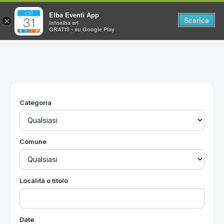
Elba Eventi App
Scarica
×
Infoelba srl
GRATIS - su Google Play
Home
Ricerca avanzata
Segnalaci un evento
Categoria
Utilità
Vacanze all'Isola d'Elba
Comune
Località o titolo
Date