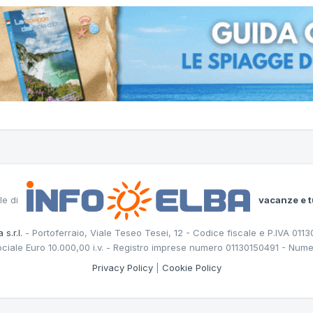
le di
vacanze e t
 s.r.l.
- Portoferraio, Viale Teseo Tesei, 12 - Codice fiscale e P.IVA 011
ociale Euro 10.000,00 i.v. - Registro imprese numero 01130150491 - Nume
Privacy Policy
|
Cookie Policy