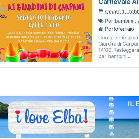
Carnevale Ai 
sabato 10 feb
Per bambini
,
Portoferraio - 
Con grande gioia 
Giardini di Carpa
14:00, festegger
per bambini,...