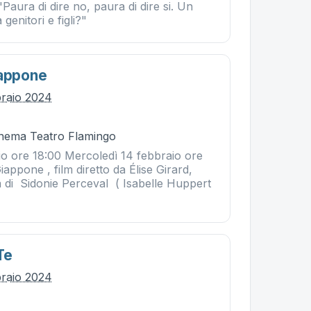
"Paura di dire no, paura di dire si. Un
 genitori e figli?"
iappone
braio 2024
Cinema Teatro Flamingo
io ore 18:00 Mercoledì 14 febbraio ore
iappone , film diretto da Élise Girard,
a di Sidonie Perceval ( Isabelle Huppert
Te
braio 2024