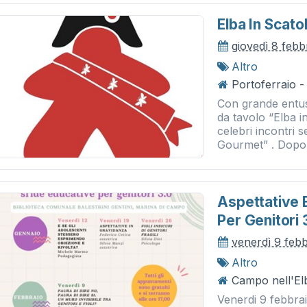
Elba In Scato
giovedì 8 feb
Altro
Portoferraio 
Con grande entusi
da tavolo “Elba i
celebri incontri s
Gourmet” . Dopo 
Aspettative E
Per Genitori 
venerdì 9 feb
Altro
Campo nell'El
Venerdi 9 febbra