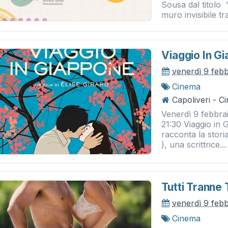
Sousa dal titolo 
muro invisibile tra
Viaggio In G
venerdì 9 feb
Cinema
Capoliveri - 
Venerdì 9 febbra
21:30 Viaggio in G
racconta la stori
), una scrittrice...
Tutti Tranne 
venerdì 9 feb
Cinema