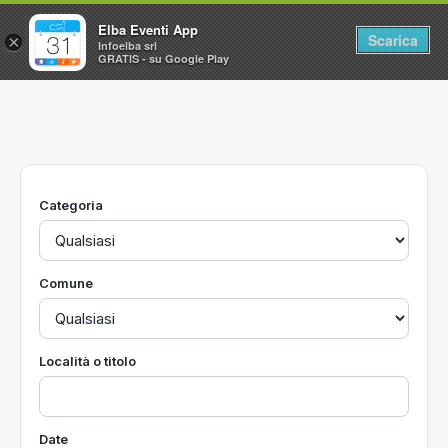
Elba Eventi App
Scarica
×
Infoelba srl
GRATIS - su Google Play
Home
Ricerca avanzata
Segnalaci un evento
Categoria
Utilità
Vacanze all'Isola d'Elba
Comune
Località o titolo
Date