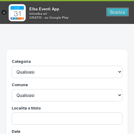
Elba Eventi App
Scarica
×
Infoelba srl
GRATIS - su Google Play
Home
Ricerca avanzata
Segnalaci un evento
Categoria
Utilità
Vacanze all'Isola d'Elba
Comune
Località o titolo
Date