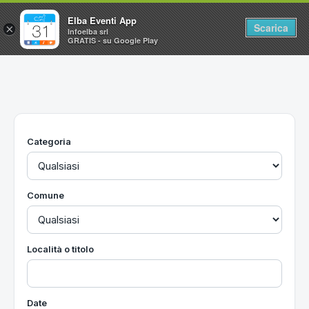
Elba Eventi App
Scarica
×
Infoelba srl
GRATIS - su Google Play
Home
Ricerca avanzata
Segnalaci un evento
Categoria
Utilità
Vacanze all'Isola d'Elba
Comune
Località o titolo
Date