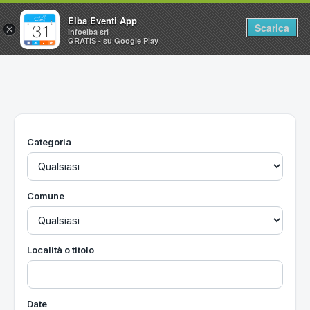
Elba Eventi App
Scarica
×
Infoelba srl
GRATIS - su Google Play
Home
Ricerca avanzata
Segnalaci un evento
Categoria
Utilità
Vacanze all'Isola d'Elba
Comune
Località o titolo
Date