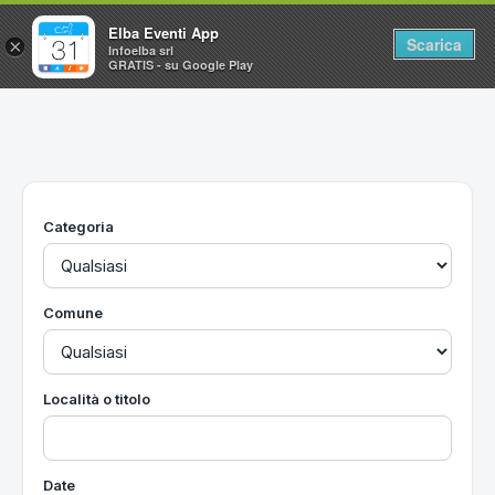
Elba Eventi App
Scarica
×
Infoelba srl
GRATIS - su Google Play
Home
Ricerca avanzata
Segnalaci un evento
Categoria
Utilità
Vacanze all'Isola d'Elba
Comune
Località o titolo
Date