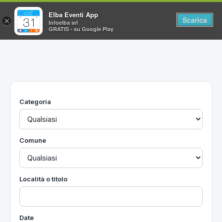
Elba Eventi App
Scarica
×
Infoelba srl
GRATIS - su Google Play
Home
Ricerca avanzata
Segnalaci un evento
Categoria
Utilità
Vacanze all'Isola d'Elba
Comune
Località o titolo
Date