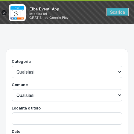
Elba Eventi App
Scarica
×
Infoelba srl
GRATIS - su Google Play
Home
Ricerca avanzata
Segnalaci un evento
Categoria
Utilità
Vacanze all'Isola d'Elba
Comune
Località o titolo
Date