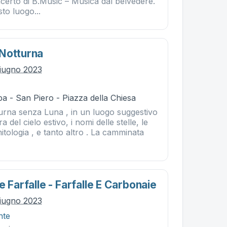
ncerto di B.Music – Musica dal belvedere.
sto luogo...
Notturna
iugno 2023
a - San Piero - Piazza della Chiesa
urna senza Luna , in un luogo suggestivo
a del cielo estivo, i nomi delle stelle, le
mitologia , e tanto altro . La camminata
e Farfalle - Farfalle E Carbonaie
iugno 2023
nte