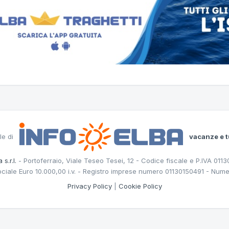
le di
vacanze e t
 s.r.l.
- Portoferraio, Viale Teseo Tesei, 12 - Codice fiscale e P.IVA 011
ociale Euro 10.000,00 i.v. - Registro imprese numero 01130150491 - Nume
Privacy Policy
|
Cookie Policy