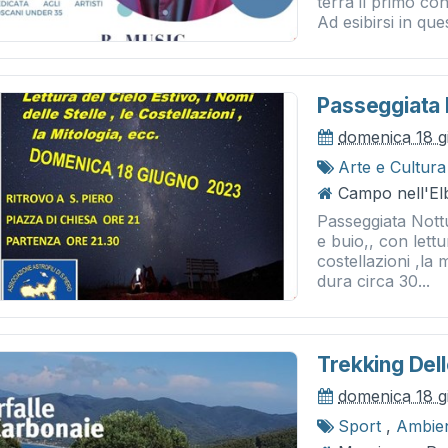
terrà il primo co
Ad esibirsi in que
Passeggiata 
domenica 18 g
Arte e Cultura
Campo nell'Elb
Passeggiata Nott
e buio,, con lettur
costellazioni ,la 
dura circa 30...
Trekking Dell
domenica 18 g
Sport
,
Ambie