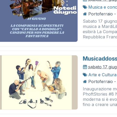
Musica e conc
Portoferraio - 
Sabato 17 giugno
musica a MardiLib
esibirà La Compag
Repubblica Franc
Musicaddos
sabato 17 giu
Arte e Cultura
Portoferraio -
Inaugurazione mos
PhoftStories #8 N
moderna si è evo
fino a creare una 