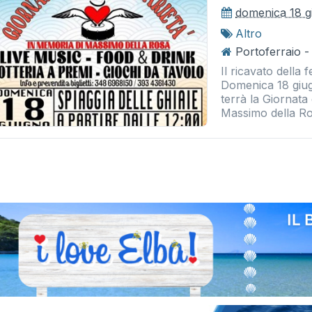
domenica 18 g
Altro
Portoferraio -
Il ricavato della
Domenica 18 giugn
terrà la Giornata
Massimo della Ros