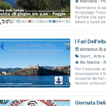
Marciana - Po
Riprendono le pa
Arcipelago Toscan
Farfalle che ogni
elbani e turisti per
I Fari Dell’e
domenica 18 g
Sport
,
Arte e
Rio Marina - 
Per il secondo a
Associazione Il 
scoperta dei fari
faremo un’escursi
Giornata Dell