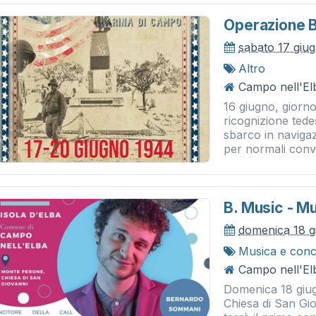
Operazione 
sabato 17 giu
Altro
Campo nell'El
16 giugno, giorno
ricognizione tede
sbarco in naviga
per normali convog
B. Music - M
domenica 18 g
Musica e conc
Campo nell'Elb
Domenica 18 giug
Chiesa di San Gi