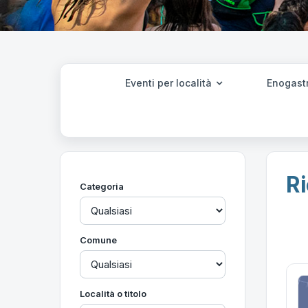
Eventi per località
Enogast
Ri
Categoria
Comune
Località o titolo