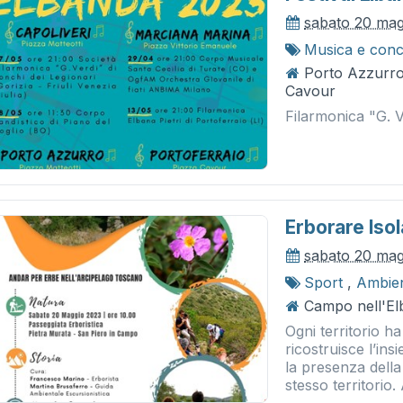
sabato 20 mag
Musica e conc
Porto Azzurro 
Cavour
Filarmonica "G. 
Erborare Isol
sabato 20 mag
Sport
,
Ambie
Campo nell'Elb
Ogni territorio ha
ricostruisce l’in
la presenza della
stesso territorio.