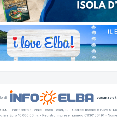
le di
vacanze e t
 s.r.l.
- Portoferraio, Viale Teseo Tesei, 12 - Codice fiscale e P.IVA 011
ociale Euro 10.000,00 i.v. - Registro imprese numero 01130150491 - Nume