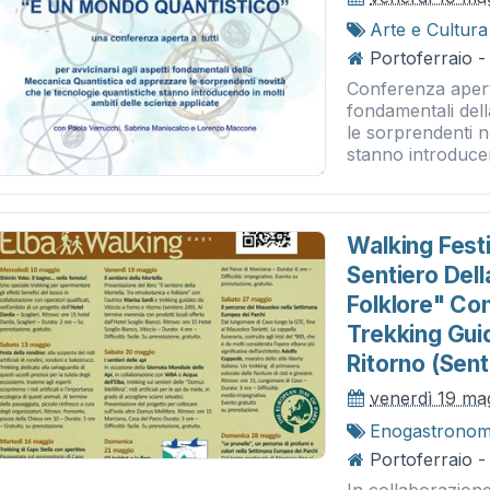
Arte e Cultura
Portoferraio -
Conferenza aperta 
fondamentali del
le sorprendenti n
stanno introducen
Walking Festi
Sentiero Dell
Folklore" Con
Trekking Guid
Ritorno (sen
venerdì 19 ma
Enogastronom
Portoferraio -