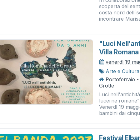
In collaborazion
scoperta del sent
costa nord dell’i
incontrare Marisa
"luci Nell'an
Villa Romana 
venerdì 19 ma
Arte e Cultura
Portoferraio -
Grotte
Luci nell'antichit
lucerne romane” 
Venerdì 19 maggi
bambini dai cinque
Festival Elba