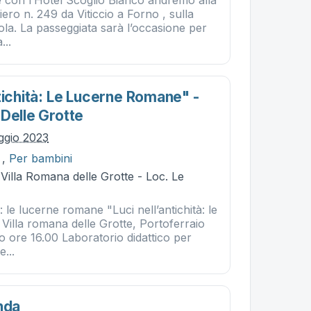
e con l’Hotel Scoglio Bianco andremo alla
iero n. 249 da Viticcio a Forno , sulla
sola. La passeggiata sarà l’occasione per
...
tichità: Le Lucerne Romane" -
Delle Grotte
ggio 2023
,
Per bambini
 Villa Romana delle Grotte - Loc. Le
à: le lucerne romane "Luci nell’antichità: le
Villa romana delle Grotte, Portoferraio
o ore 16.00 Laboratorio didattico per
...
nda