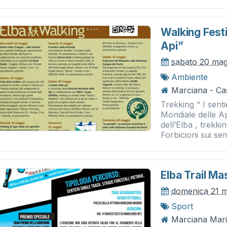
Walking Festi
Api”
sabato 20 mag
Ambiente
Marciana - Ca
Trekking “ I senti
Mondiale delle A
dell’Elba , trekk
Forbicioni sui sent
Elba Trail M
domenica 21 
Sport
Marciana Mari