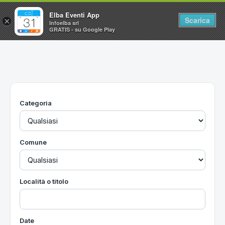
Elba Eventi App
Scarica
×
Infoelba srl
GRATIS - su Google Play
Home
Ricerca avanzata
Segnalaci un evento
Categoria
Utilità
Vacanze all'Isola d'Elba
Comune
Località o titolo
Date