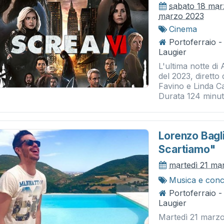
sabato 18 ma
marzo 2023
Cinema
Portoferraio 
Laugier
L'ultima notte di 
del 2023, dirett
Favino e Linda Ca
Durata 124 minuti.
Lorenzo Bagl
Scartiamo"
martedì 21 ma
Musica e conc
Portoferraio 
Laugier
Martedì 21 marzo 