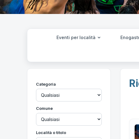
Eventi per località
Enogast
Ri
Categoria
Comune
Località o titolo