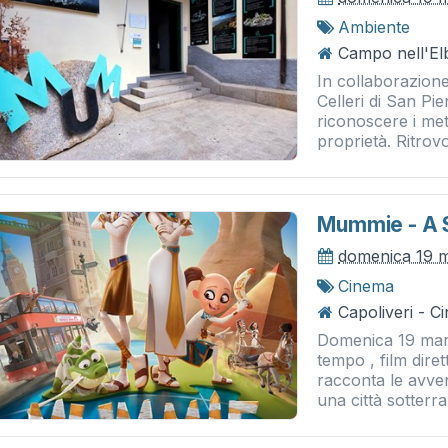
Ambiente
Campo nell'El
In collaborazion
Celleri di San Pie
riconoscere i meta
proprietà. Ritrovo
Mummie - A 
domenica 19 
Cinema
Capoliveri - 
Domenica 19 mar
tempo , film dir
racconta le avve
una città sotterra