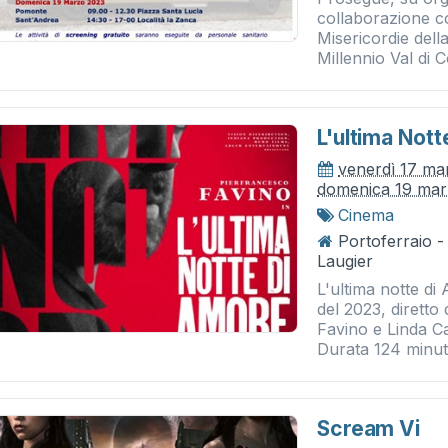
collaborazione 
Misericordie dell
Millennio Val di C
L'ultima Not
venerdì 17 ma
domenica 19 mar
Cinema
Portoferraio 
Laugier
L'ultima notte di 
del 2023, dirett
Favino e Linda Ca
Durata 124 minuti.
Scream Vi