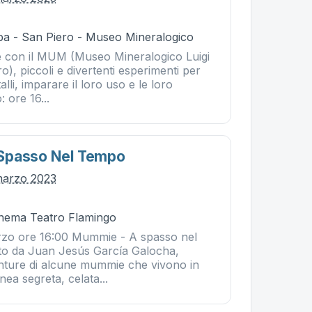
ba - San Piero - Museo Mineralogico
e con il MUM (Museo Mineralogico Luigi
ro), piccoli e divertenti esperimenti per
lli, imparare il loro uso e le loro
: ore 16...
Spasso Nel Tempo
marzo 2023
Cinema Teatro Flamingo
zo ore 16:00 Mummie - A spasso nel
etto da Juan Jesús García Galocha,
nture di alcune mummie che vivono in
nea segreta, celata...