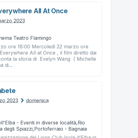
verywhere All At Once
marzo 2023
Cinema Teatro Flamingo
zo ore 18:00 Mercoledì 22 marzo ore
Everywhere All at Once , il film diretto dai
conta la storia di Evelyn Wang ( Michelle
 di...
iabete
rzo 2023
domenica
l'Elba - Eventi in diverse località,Rio
 degli Spiazzi,Portoferraio - Bagnaia
nizzazione del Lions Club Isola d’Elba in