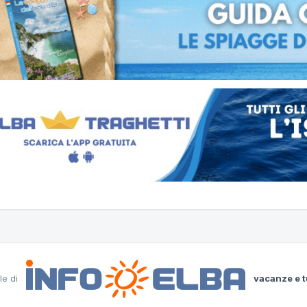
le di
vacanze e t