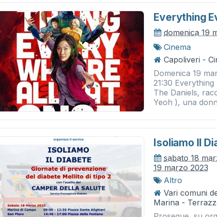
Everything E
domenica 19 
Cinema
Capoliveri - 
Domenica 19 mar
21:30 Everything 
The Daniels, rac
Yeoh ), una donna
Isoliamo Il D
sabato 18 ma
19 marzo 2023
Altro
Vari comuni del
Marina - Terrazza
Prosegue, su orga