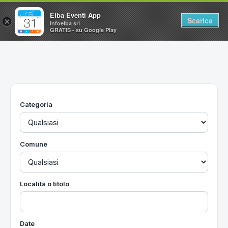
Elba Eventi App
Scarica
×
Infoelba srl
GRATIS - su Google Play
Home
Ricerca avanzata
Segnalaci un evento
Categoria
Utilità
Vacanze all'Isola d'Elba
Comune
Località o titolo
Date