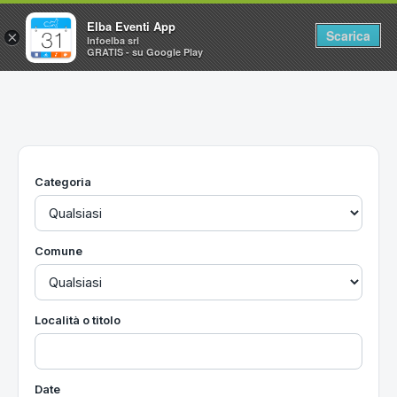
Elba Eventi App
Scarica
×
Infoelba srl
GRATIS - su Google Play
Home
Ricerca avanzata
Segnalaci un evento
Categoria
Utilità
Vacanze all'Isola d'Elba
Comune
Località o titolo
Date